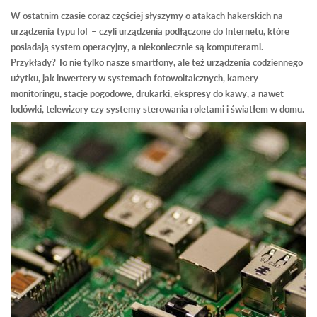
W ostatnim czasie coraz częściej słyszymy o atakach hakerskich na
urządzenia typu IoT – czyli urządzenia podłączone do Internetu, które
posiadają system operacyjny, a niekoniecznie są komputerami.
Przykłady? To nie tylko nasze smartfony, ale też urządzenia codziennego
użytku, jak inwertery w systemach fotowoltaicznych, kamery
monitoringu, stacje pogodowe, drukarki, ekspresy do kawy, a nawet
lodówki, telewizory czy systemy sterowania roletami i światłem w domu.