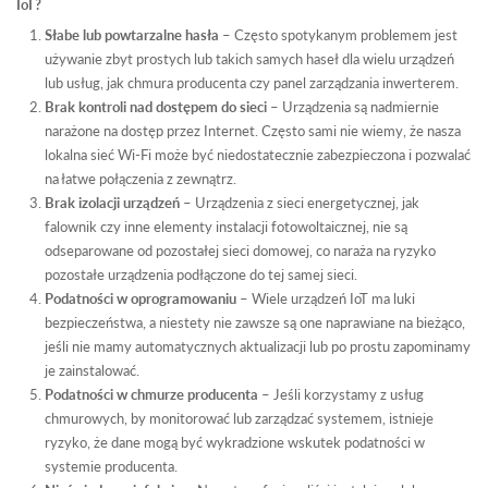
IoT?
Słabe lub powtarzalne hasła
– Często spotykanym problemem jest
używanie zbyt prostych lub takich samych haseł dla wielu urządzeń
lub usług, jak chmura producenta czy panel zarządzania inwerterem.
Brak kontroli nad dostępem do sieci
– Urządzenia są nadmiernie
narażone na dostęp przez Internet. Często sami nie wiemy, że nasza
lokalna sieć Wi-Fi może być niedostatecznie zabezpieczona i pozwalać
na łatwe połączenia z zewnątrz.
Brak izolacji urządzeń
– Urządzenia z sieci energetycznej, jak
falownik czy inne elementy instalacji fotowoltaicznej, nie są
odseparowane od pozostałej sieci domowej, co naraża na ryzyko
pozostałe urządzenia podłączone do tej samej sieci.
Podatności w oprogramowaniu
– Wiele urządzeń IoT ma luki
bezpieczeństwa, a niestety nie zawsze są one naprawiane na bieżąco,
jeśli nie mamy automatycznych aktualizacji lub po prostu zapominamy
je zainstalować.
Podatności w chmurze producenta
– Jeśli korzystamy z usług
chmurowych, by monitorować lub zarządzać systemem, istnieje
ryzyko, że dane mogą być wykradzione wskutek podatności w
systemie producenta.