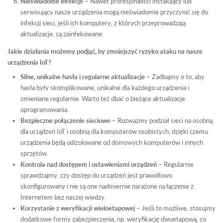
Nieświadome infekcje
– Nawet profesjonaliści instalujący lub
serwisujący nasze urządzenia mogą nieświadomie przyczynić się do
infekcji sieci, jeśli ich komputery, z których przeprowadzają
aktualizacje, są zainfekowane.
Jakie działania możemy podjąć, by zmniejszyć ryzyko ataku na nasze
urządzenia IoT?
Silne, unikalne hasła i regularne aktualizacje
– Zadbajmy o to, aby
hasła były skomplikowane, unikalne dla każdego urządzenia i
zmieniane regularnie. Warto też dbać o bieżące aktualizacje
oprogramowania.
Bezpieczne połączenie sieciowe
– Rozważmy podział sieci na osobną
dla urządzeń IoT i osobną dla komputerów osobistych, dzięki czemu
urządzenia będą odizolowane od domowych komputerów i innych
sprzętów.
Kontrola nad dostępem i ustawieniami urządzeń
– Regularnie
sprawdzajmy, czy dostęp do urządzeń jest prawidłowo
skonfigurowany i nie są one nadmiernie narażone na łączenie z
Internetem bez naszej wiedzy.
Korzystanie z weryfikacji wieloetapowej
– Jeśli to możliwe, stosujmy
dodatkowe formy zabezpieczenia, np. weryfikację dwuetapową, co